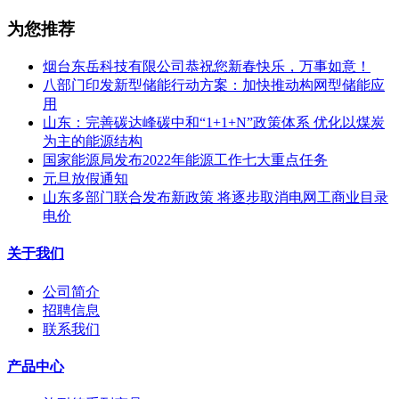
为您推荐
烟台东岳科技有限公司恭祝您新春快乐，万事如意！
八部门印发新型储能行动方案：加快推动构网型储能应
用
山东：完善碳达峰碳中和“1+1+N”政策体系 优化以煤炭
为主的能源结构
国家能源局发布2022年能源工作七大重点任务
元旦放假通知
山东多部门联合发布新政策 将逐步取消电网工商业目录
电价
关于我们
公司简介
招聘信息
联系我们
产品中心