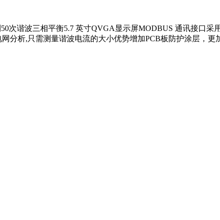
到50次谐波三相平衡5.7 英寸QVGA显示屏MODBUS 通讯接口
电网分析,只需测量谐波电流的大小优势增加PCB板防护涂层，更加